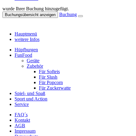
wurde Ihrer Buchung hinzugefügt.
Buchung
Buchungsübersicht anzeigen
Hauptmenü
weitere Infos
Hüpfburgen
FunFood
Geräte
Zubehör
Für Softeis
Für Slush
Für Popcorn
Für Zuckerwatte
Spiel- und Spaß
Sport und Action
Service
FAQ´s
Kontakt
AGB
Impressum