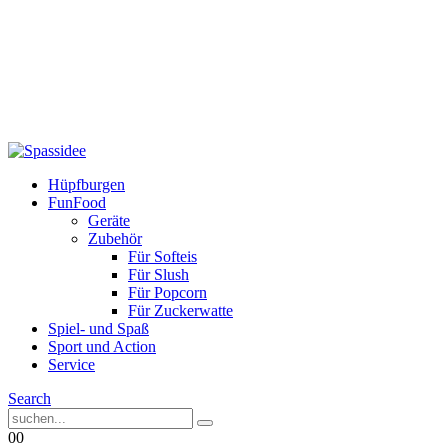
Hüpfburgen
FunFood
Geräte
Zubehör
Für Softeis
Für Slush
Für Popcorn
Für Zuckerwatte
Spiel- und Spaß
Sport und Action
Service
Search
0
0