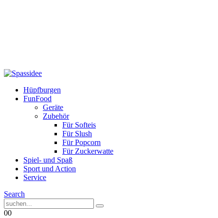
Hüpfburgen
FunFood
Geräte
Zubehör
Für Softeis
Für Slush
Für Popcorn
Für Zuckerwatte
Spiel- und Spaß
Sport und Action
Service
Search
0
0