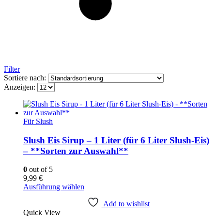
Filter
Sortiere nach:
Anzeigen:
Für Slush
Slush Eis Sirup – 1 Liter (für 6 Liter Slush-Eis)
– **Sorten zur Auswahl**
0
out of 5
9,99
€
Dieses
Ausführung wählen
Produkt
weist
Add to wishlist
Quick View
mehrere