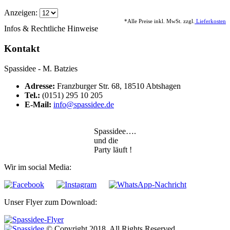
Varianten
Anzeigen:
auf.
*Alle Preise inkl. MwSt. zzgl.
Lieferkosten
Die
Infos & Rechtliche Hinweise
Optionen
können
Kontakt
auf
der
Spassidee - M. Batzies
Produktseite
gewählt
Adresse:
Franzburger Str. 68, 18510 Abtshagen
werden
Tel.:
(0151) 295 10 205
E-Mail:
info@spassidee.de
Spassidee….
und die
Party läuft !
Wir im social Media:
Unser Flyer zum Download:
© Copyright 2018. All Rights Reserved.