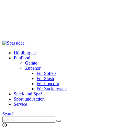
Hüpfburgen
FunFood
Geräte
Zubehör
Für Softeis
Für Slush
Für Popcorn
Für Zuckerwatte
Spiel- und Spaß
Sport und Action
Service
Search
0
0