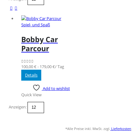
Spiel- und Spaß
Bobby Car
Parcour
100,00
€
-
179,00
€
/ Tag
0
out of 5
Details
Add to wishlist
Quick View
Anzeigen:
*Alle Preise inkl. MwSt. zzgl.
Lieferkosten