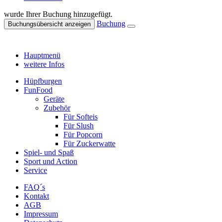
wurde Ihrer Buchung hinzugefügt.
Buchung
Buchungsübersicht anzeigen
Hauptmenü
weitere Infos
Hüpfburgen
FunFood
Geräte
Zubehör
Für Softeis
Für Slush
Für Popcorn
Für Zuckerwatte
Spiel- und Spaß
Sport und Action
Service
FAQ´s
Kontakt
AGB
Impressum