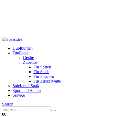
Hüpfburgen
FunFood
Geräte
Zubehör
Für Softeis
Für Slush
Für Popcorn
Für Zuckerwatte
Spiel- und Spaß
Sport und Action
Service
Search
0
0