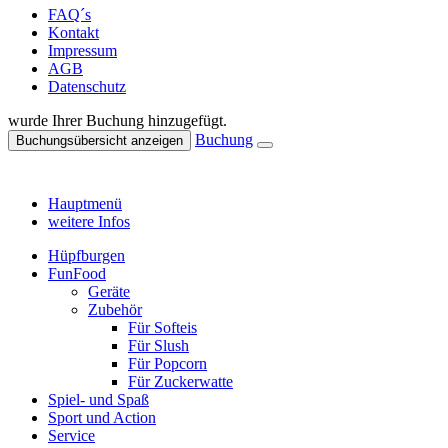
FAQ´s
Kontakt
Impressum
AGB
Datenschutz
wurde Ihrer Buchung hinzugefügt.
Buchung
Buchungsübersicht anzeigen
Hauptmenü
weitere Infos
Hüpfburgen
FunFood
Geräte
Zubehör
Für Softeis
Für Slush
Für Popcorn
Für Zuckerwatte
Spiel- und Spaß
Sport und Action
Service