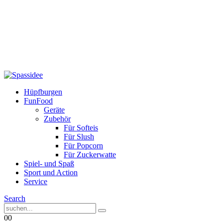
Hüpfburgen
FunFood
Geräte
Zubehör
Für Softeis
Für Slush
Für Popcorn
Für Zuckerwatte
Spiel- und Spaß
Sport und Action
Service
Search
0
0