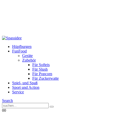
Hüpfburgen
FunFood
Geräte
Zubehör
Für Softeis
Für Slush
Für Popcorn
Für Zuckerwatte
Spiel- und Spaß
Sport und Action
Service
Search
0
0